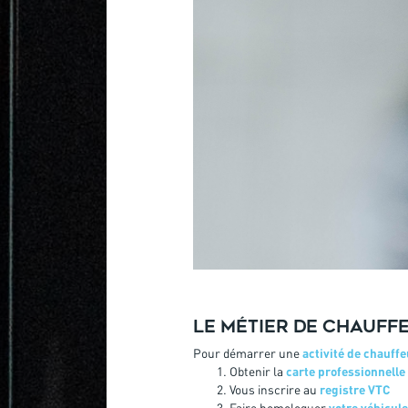
Le métier de chauff
Pour démarrer une
activité de chauff
Obtenir la
carte professionnelle
Vous inscrire au
registre VTC
Faire homologuer
votre véhicul