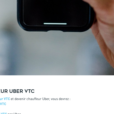
eur Uber VTC
eur VTC
et devenir chauffeur Uber, vous devrez :
 VTC
e VTC
par Uber