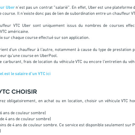
eur Uber
n’est pas un contrat "salarié". En effet, Uber est une plateforme 
ne course. Il n'existe donc pas de lien de subordination entre un chauffeur V
uffeur VTC Uber sont uniquement issus du nombres de courses effect
 VTC américaine.
rix sur chaque course effectué sur son application.
ient d'un chauffeur à l'autre, notamment à cause du type de prestation 
ateur qu'une course en UberPool.
de carburant, frais de location du véhicule VTC ou encore l'entretien du vé
el est le salaire d'un VTC ici
VTC choisir
rez obligatoirement, en achat ou en location, choisir un véhicule VTC h
 6 ans de couleur sombre)
 de 4 ans de couleur sombre)
ins de 4 ans de couleur sombre. Ce service est disponible seulement sur Pa
)