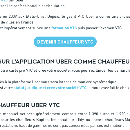
bilité professionnelle et circulation
e en 2009 aux Etats-Unis. Depuis, le géant VTC Uber a connu une crois
de villes en France.
rez impérativement suivre une
formation VTC
puis passer l'examen VTC.
DEVENIR CHAUFFEUR VTC
sur l'application Uber comme chauffeu
votre carte pro VTC et créé votre société, vous pourrez lancer les démarch
C.
ccès à la plateforme Uber vous sera interdit de manière systématique.
si votre
statut juridique et créé votre société VTC
(si vous avez fait le choi
hauffeur Uber VTC
re mensuel net sera généralement compris entre 1 390 euros et 1 920 eu
pour les chauffeurs Kapten, les chauffeurs Txfy, ou encore chauffeurs Mar
prestations haut de gamme, ne sont pas concernées par ces estimations).