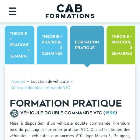
THÉORIE
THÉORIE +
THÉORIE +
+
PRATIQUE
FORMATION
PRATIQUE
PRATIQUE
: 2
PRATIQUE
: 3
: 1
SEMAINES
SEMAINES
SEMAINE
Accueil
»
Location de véhicule
»
Véhicule double commande VTC
FORMATION PRATIQUE
VÉHICULE DOUBLE COMMANDE VTC (
159€
)
Mise à disposition d’un véhicule double commande Premium
lors du passage à l’examen pratique VTC. Caractéristiques des
véhicules : véhicules aux normes VTC (type Mazda 6, Peugeot,